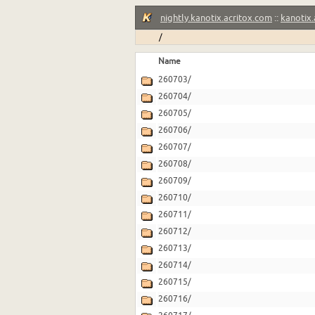
nightly.kanotix.acritox.com
::
kanotix.
/
Name
260703/
260704/
260705/
260706/
260707/
260708/
260709/
260710/
260711/
260712/
260713/
260714/
260715/
260716/